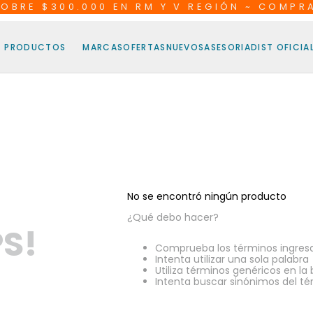
SOBRE $300.000 EN RM Y V REGIÓN ~ COMPR
PRODUCTOS
MARCAS
OFERTAS
NUEVOS
ASESORIA
DIST OFICIA
No se encontró ningún producto
¿Qué debo hacer?
S!
Comprueba los términos ingres
Intenta utilizar una sola palabra
Utiliza términos genéricos en l
Intenta buscar sinónimos del t