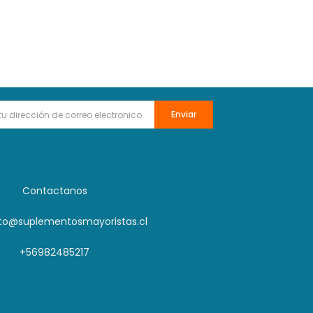
Enviar
Contactanos
to@suplementosmayoristas.cl
+56982485217